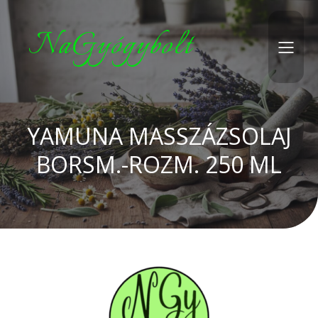
NaGyógybolt
YAMUNA MASSZÁZSOLAJ
BORSM.-ROZM. 250 ML