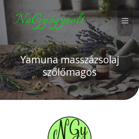
NaGyógybolt
Yamuna masszázsolaj
szőlőmagos