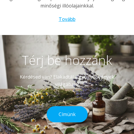
minőségi illóolajainkkal.
Tovább
Térj be hozzánk
Kérdésed van? Elakadtál a gyógynövények
világában?
Címünk