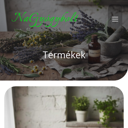
NaGyógybolt
Termékek