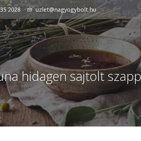
935 2028
uzlet@nagyogybolt.hu
na hidagen sajtolt szap