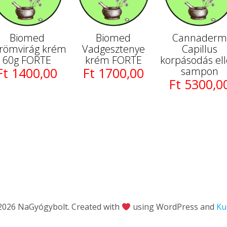
Biomed
Biomed
Cannader
römvirág krém
Vadgesztenye
Capillus
60g FORTE
krém FORTE
korpásodás ell
Ft 1400,00
Ft 1700,00
sampon
Ft 5300,0
2026 NaGyógybolt. Created with
using WordPress and
Ku