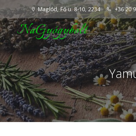
Maglód, Fő u. 8-10, 2234
+36 20 
NaGyógybolt
Yamu