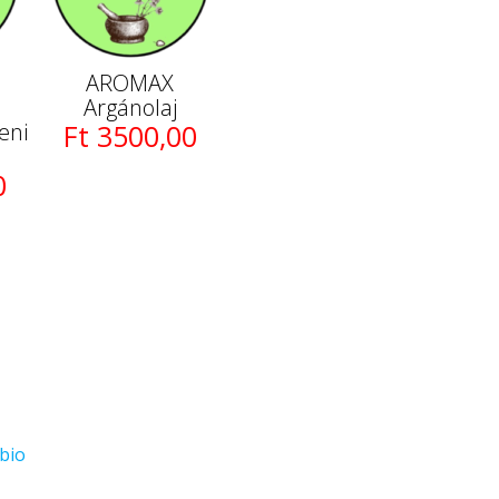
m
AROMAX
Argánolaj
eni
Ft 3500,00
0
bio