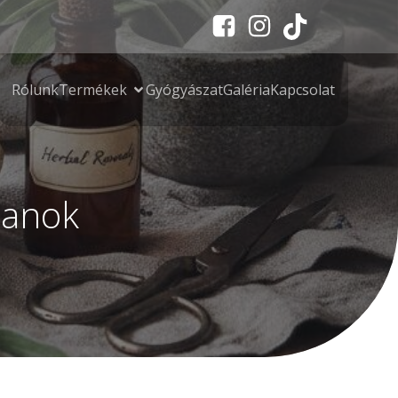
Rólunk
Termékek
Gyógyászat
Galéria
Kapcsolat
panok