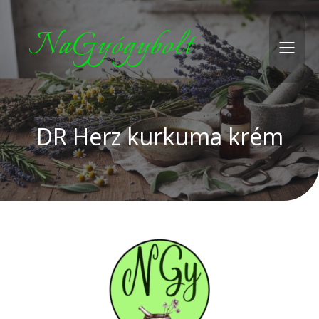
NaGyógybolt
DR Herz kurkuma krém