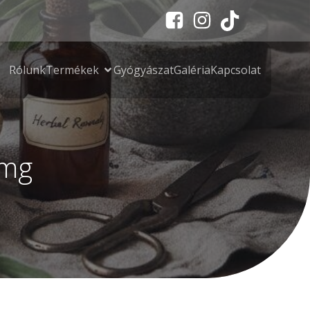
Rólunk
Termékek
Gyógyászat
Galéria
Kapcsolat
0mg