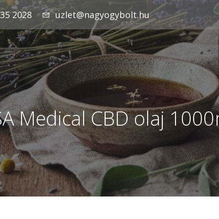
935 2028
uzlet@nagyogybolt.hu
A Medical CBD olaj 100