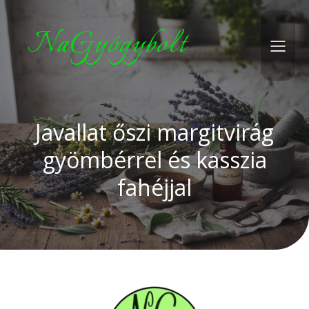
NaGyógybolt
Javallat őszi margitvirág
gyömbérrel és kasszia
fahéjjal