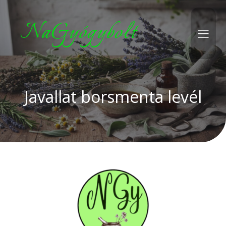
NaGyógybolt
Javallat borsmenta levél