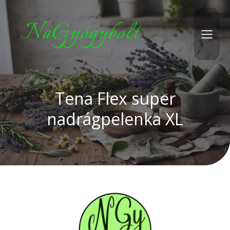
NaGyógybolt
Tena Flex super
nadrágpelenka XL