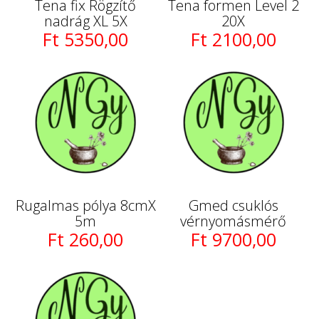
Tena fix Rögzítő
Tena formen Level 2
nadrág XL 5X
20X
Ft 5350,00
Ft 2100,00
Rugalmas pólya 8cmX
Gmed csuklós
5m
vérnyomásmérő
Ft 260,00
Ft 9700,00