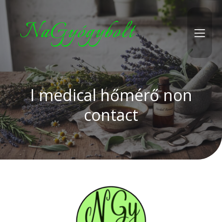
NaGyógybolt
I medical hőmérő non
contact