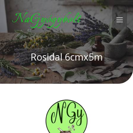
NaGyógybolt
Rosidal 6cmx5m