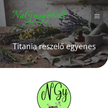
NaGyógybolt
Titania reszelő egyenes