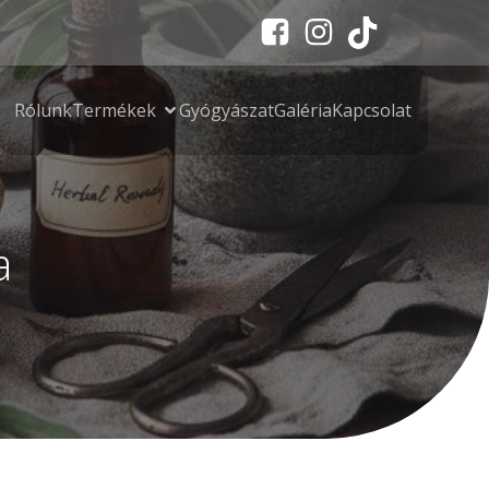
Rólunk
Termékek
Gyógyászat
Galéria
Kapcsolat
a