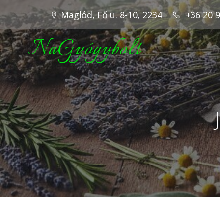
Maglód, Fő u. 8-10, 2234
+36 20 
NaGyógybolt