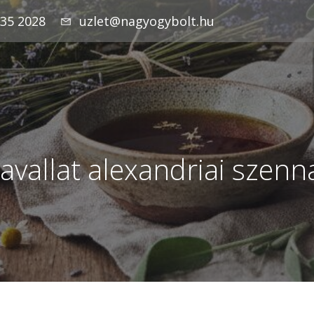
935 2028
uzlet@nagyogybolt.hu
Javallat alexandriai szenn