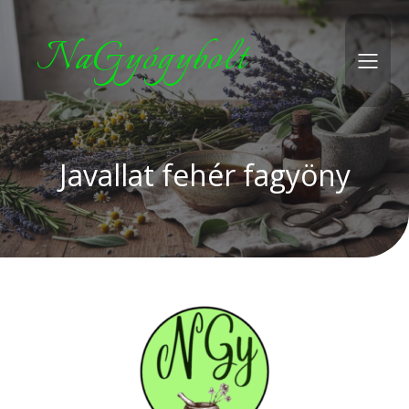
NaGyógybolt
Javallat fehér fagyöny