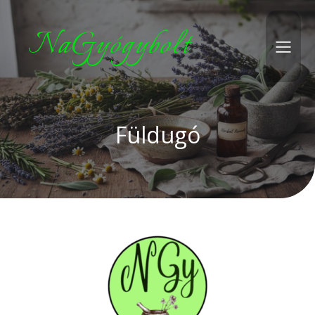
NaGyógybolt
Füldugó