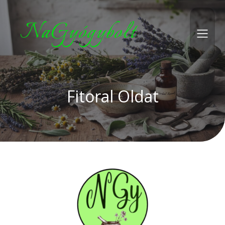
NaGyógybolt
Fitoral Oldat