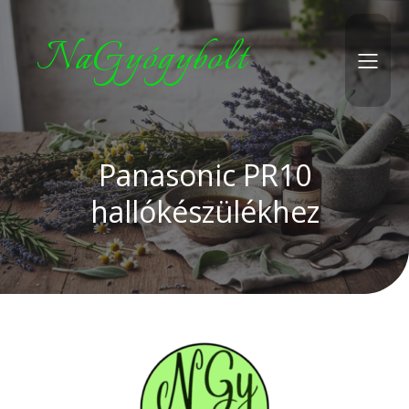
NaGyógybolt
Panasonic PR10
hallókészülékhez