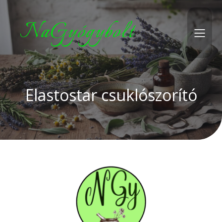
NaGyógybolt
Elastostar csuklószorító