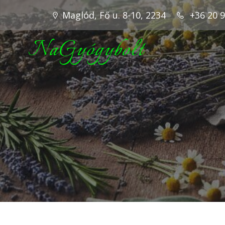
Maglód, Fő u. 8-10, 2234
+36 20 
NaGyógybolt