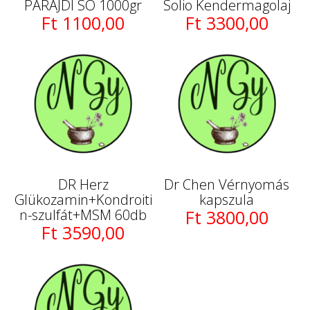
PARAJDI SÓ 1000gr
Solio Kendermagolaj
Ft 1100,00
Ft 3300,00
DR Herz
Dr Chen Vérnyomás
Glükozamin+Kondroiti
kapszula
n-szulfát+MSM 60db
Ft 3800,00
Ft 3590,00