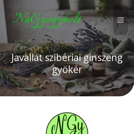
NaGyógybolt
Javallat szibériai ginszeng
gyökér