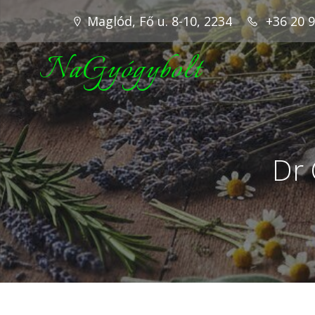
Maglód, Fő u. 8-10, 2234
+36 20 
NaGyógybolt
Dr 