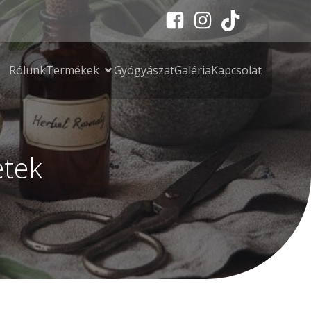
Rólunk
Termékek
Gyógyászat
Galéria
Kapcsolat
etek