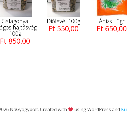
Galagonya
Diólevél 100g
Ánizs 50gr
rágos hajtásvég
Ft 550,00
Ft 650,00
100g
Ft 850,00
2026 NaGyógybolt. Created with
using WordPress and
Ku