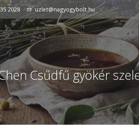
935 2028
uzlet@nagyogybolt.hu
Chen Csűdfű gyökér szel