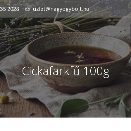
935 2028
uzlet@nagyogybolt.hu
Cickafarkfű 100g