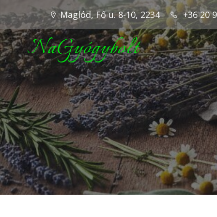
Maglód, Fő u. 8-10, 2234
+36 20 
NaGyógybolt