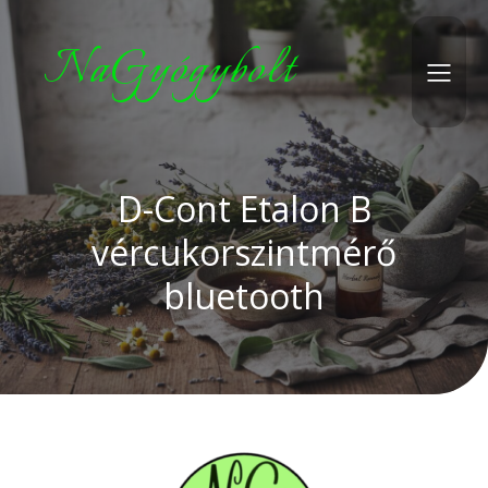
NaGyógybolt
D-Cont Etalon B
vércukorszintmérő
bluetooth