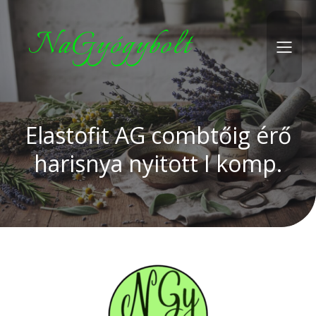
NaGyógybolt
Elastofit AG combtőig érő
harisnya nyitott I komp.