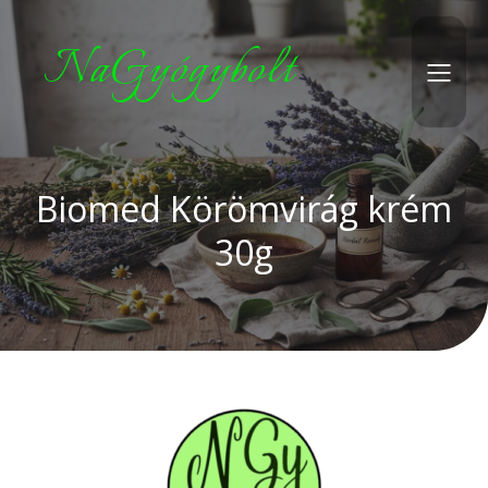
NaGyógybolt
Biomed Körömvirág krém
30g