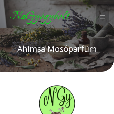
NaGyógybolt
Ahimsa Mosóparfüm