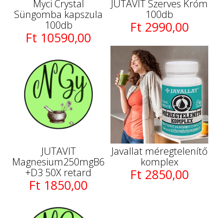
Myci Crystal
JUTAVIT Szerves Króm
Süngomba kapszula
100db
100db
Ft 2990,00
Ft 10590,00
JUTAVIT
Javallat méregtelenítő
Magnesium250mgB6
komplex
+D3 50X retard
Ft 2850,00
Ft 1850,00