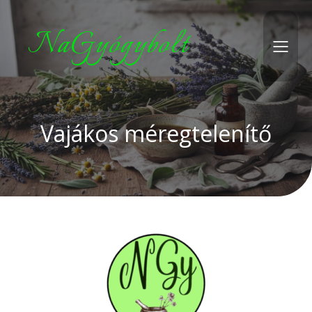
NaGyógybolt
Vajákos méregtelenítő