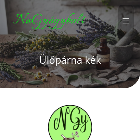
NaGyógybolt
Ülőpárna kék