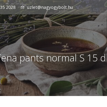
935 2028
uzlet@nagyogybolt.hu
Tena pants normal S 15 d