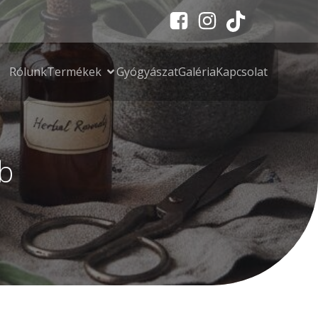
Rólunk
Termékek
Gyógyászat
Galéria
Kapcsolat
b