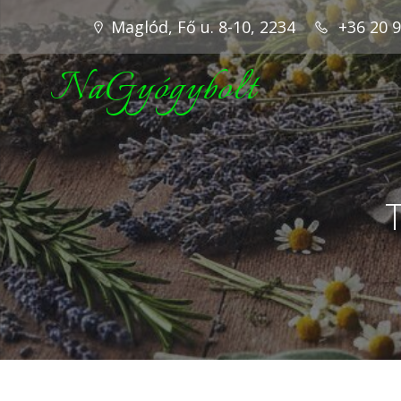
Maglód, Fő u. 8-10, 2234
+36 20 
NaGyógybolt