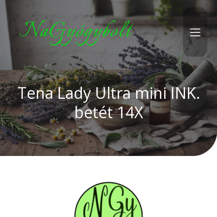
NaGyógybolt
Tena Lady Ultra mini INK.
betét 14X