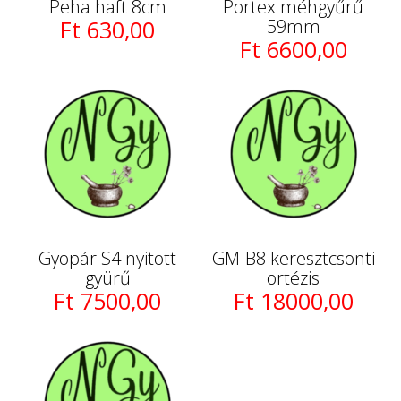
Peha haft 8cm
Portex méhgyűrű
Ft 630,00
59mm
Ft 6600,00
Gyopár S4 nyitott
GM-B8 keresztcsonti
gyürű
ortézis
Ft 7500,00
Ft 18000,00