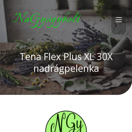
NaGyógybolt
Tena Flex Plus XL 30X
nadrágpelenka