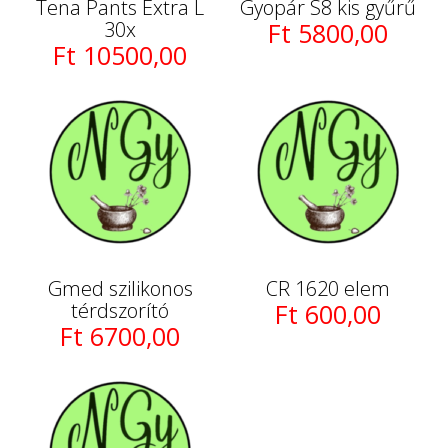
Tena Pants Extra L
Gyopár S8 kis gyűrű
30x
Ft 5800,00
Ft 10500,00
Gmed szilikonos
CR 1620 elem
térdszorító
Ft 600,00
Ft 6700,00