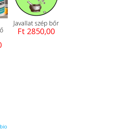
Javallat szép bőr
tő
Ft 2850,00
0
bio