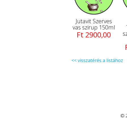
Jutavit Szerves
vas szirup 150ml
Ft 2900,00
s
<< visszatérés a listához
© 