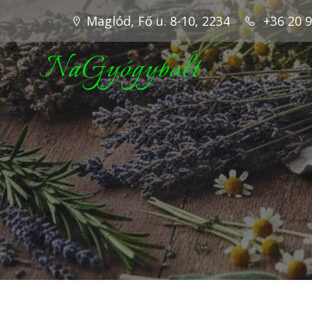
Maglód, Fő u. 8-10, 2234
+36 20 
NaGyógybolt