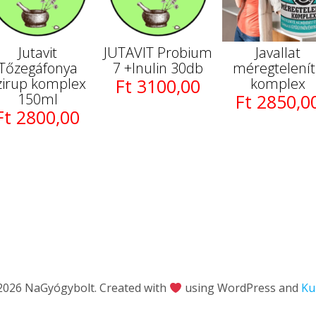
Jutavit
JUTAVIT Probium
Javallat
Tőzegáfonya
7 +Inulin 30db
méregtelení
zirup komplex
Ft 3100,00
komplex
150ml
Ft 2850,0
Ft 2800,00
2026 NaGyógybolt. Created with
using WordPress and
Ku