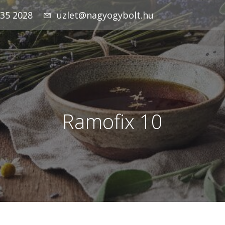
935 2028
uzlet@nagyogybolt.hu
Ramofix 10