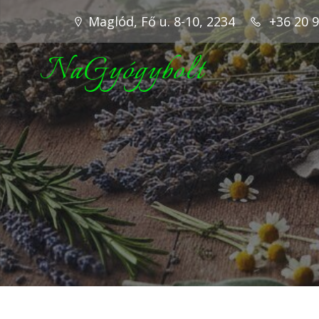
Maglód, Fő u. 8-10, 2234
+36 20 
NaGyógybolt