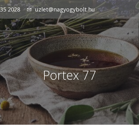
935 2028
uzlet@nagyogybolt.hu
Portex 77