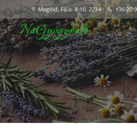
Maglód, Fő u. 8-10, 2234
+36 20 
NaGyógybolt