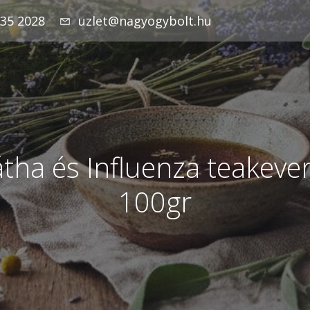
935 2028
uzlet@nagyogybolt.hu
tha és Influenza teakeve
100gr