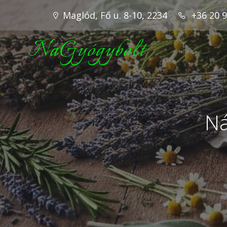
Maglód, Fő u. 8-10, 2234
+36 20 
NaGyógybolt
Ná