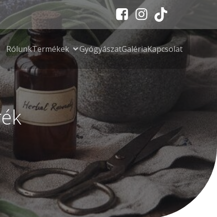
Rólunk
Termékek
Gyógyászat
Galéria
Kapcsolat
rék