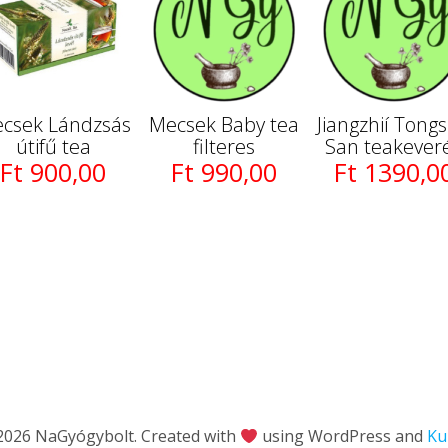
csek Lándzsás
Mecsek Baby tea
Jiangzhií Tong
útifű tea
filteres
San teakever
Ft 900,00
Ft 990,00
Ft 1390,0
2026 NaGyógybolt. Created with
using WordPress and
Ku