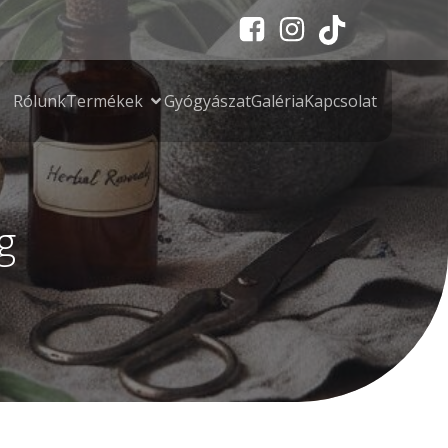
Rólunk
Termékek
Gyógyászat
Galéria
Kapcsolat
g