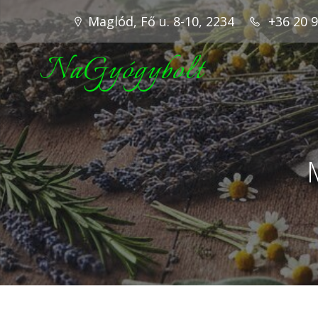
Maglód, Fő u. 8-10, 2234
+36 20 
NaGyógybolt