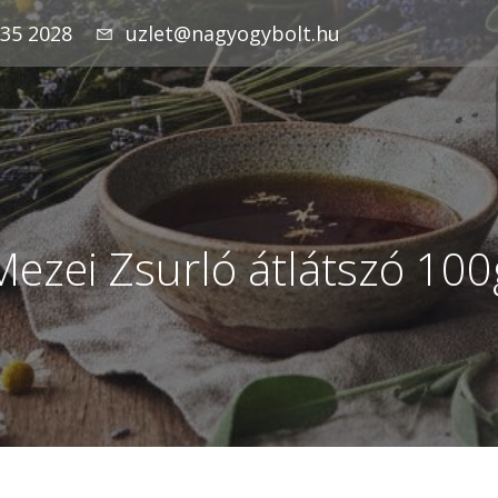
935 2028
uzlet@nagyogybolt.hu
Mezei Zsurló átlátszó 100