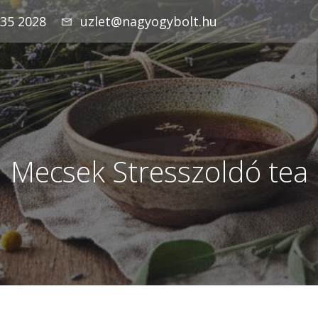
935 2028
uzlet@nagyogybolt.hu
Mecsek Stresszoldó tea