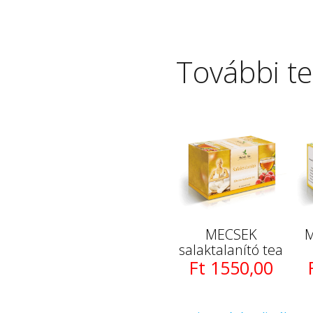
További t
MECSEK
M
salaktalanító tea
Ft 1550,00