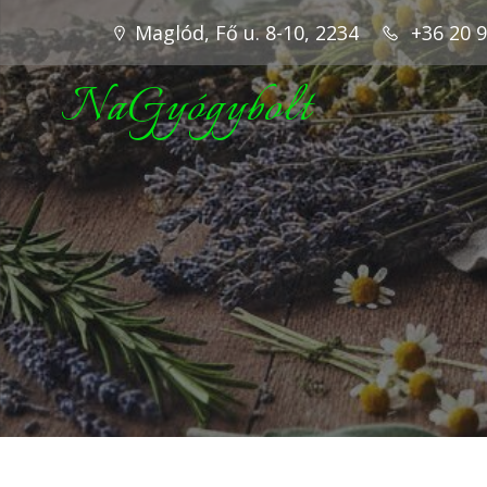
Maglód, Fő u. 8-10, 2234
+36 20 
NaGyógybolt