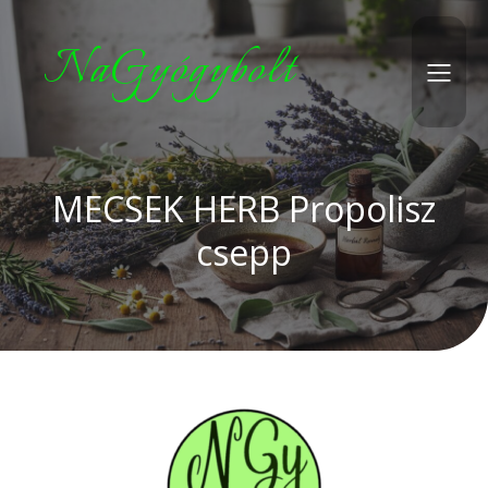
NaGyógybolt
MECSEK HERB Propolisz
csepp