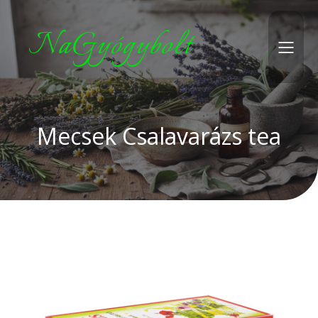
NaGyógybolt
Mecsek Csalavarázs tea