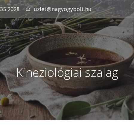
935 2028
uzlet@nagyogybolt.hu
Kineziológiai szalag