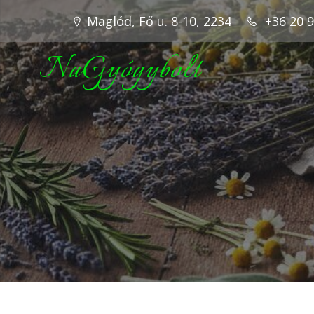
Maglód, Fő u. 8-10, 2234
+36 20 
NaGyógybolt