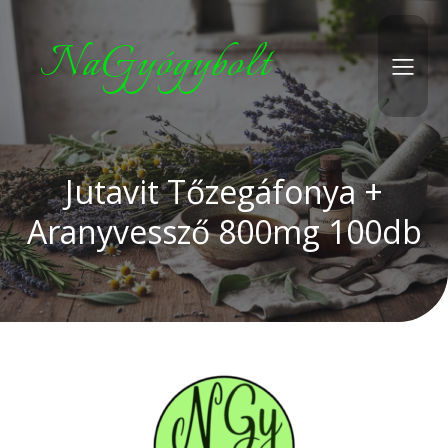
NaGyógybolt
Jutavit Tőzegáfonya +
Aranyvessző 800mg 100db