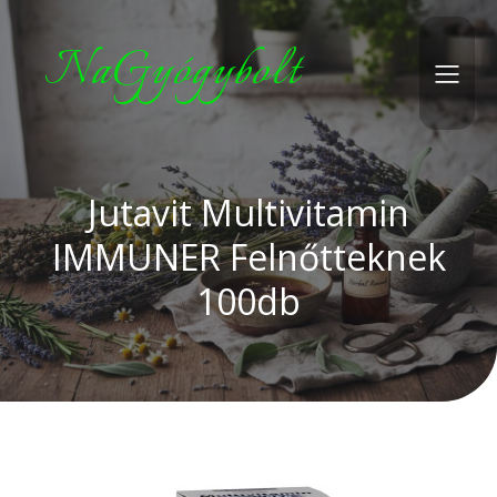
NaGyógybolt
Jutavit Multivitamin
IMMUNER Felnőtteknek
100db