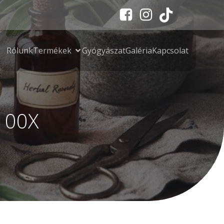
Rólunk
Termékek
Gyógyászat
Galéria
Kapcsolat
 100X