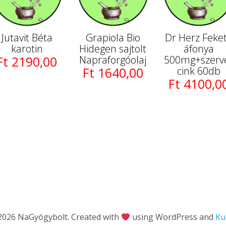
Jutavit Béta
Grapiola Bio
Dr Herz Feke
karotin
Hidegen sajtolt
áfonya
Ft 2190,00
Napraforgóolaj
500mg+szerv
Ft 1640,00
cink 60db
Ft 4100,0
2026 NaGyógybolt. Created with
using WordPress and
Ku