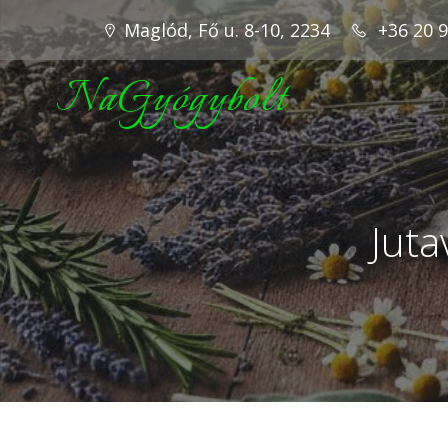
Maglód, Fő u. 8-10, 2234
+36 20 
NaGyógybolt
Juta