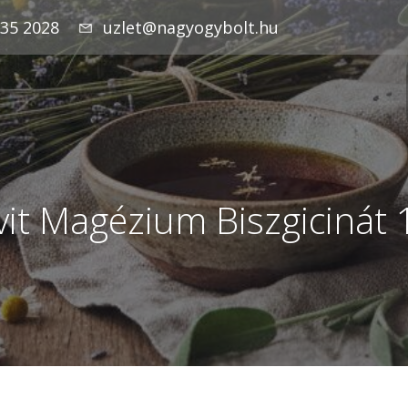
935 2028
uzlet@nagyogybolt.hu
vit Magézium Biszgicinát