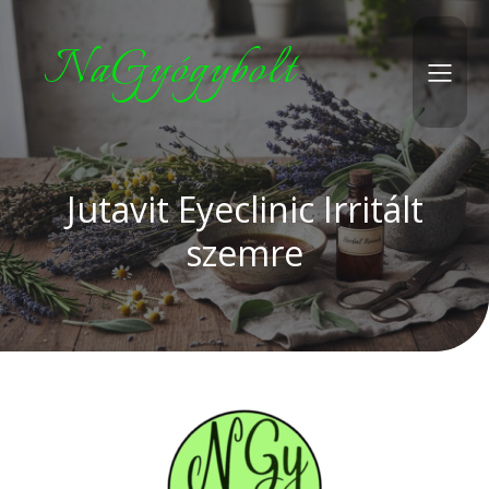
NaGyógybolt
Jutavit Eyeclinic Irritált
szemre