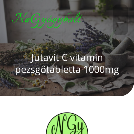
NaGyógybolt
Jutavit C vitamin
pezsgőtabletta 1000mg