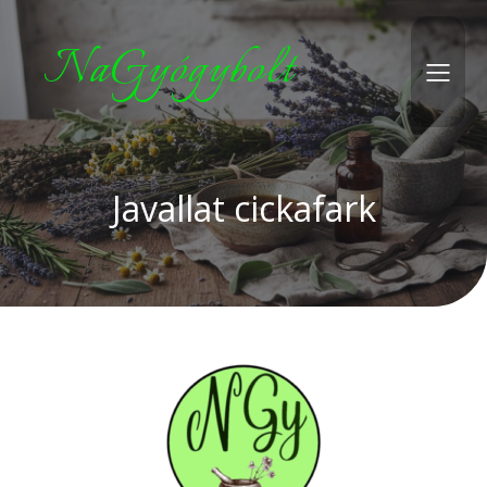
NaGyógybolt
Javallat cickafark