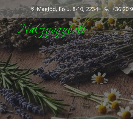
Maglód, Fő u. 8-10, 2234
+36 20 
NaGyógybolt