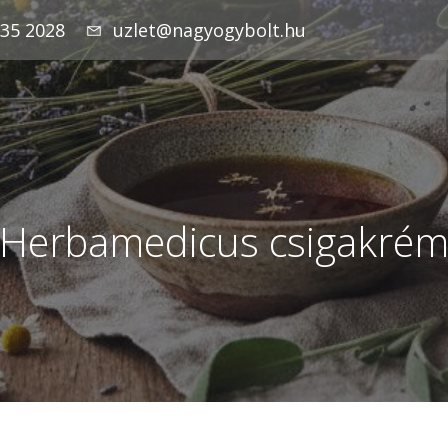
935 2028
uzlet@nagyogybolt.hu
Herbamedicus csigakré