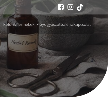
Rólunk
Termékek
Gyógyászat
Galéria
Kapcsolat
m