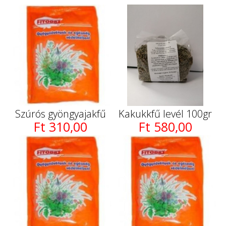
Szúrós gyöngyajakfű
Kakukkfű levél 100gr
Ft 310,00
Ft 580,00