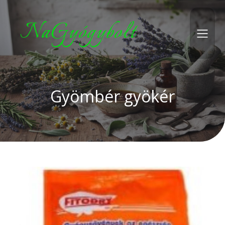
NaGyógybolt
Gyömbér gyökér